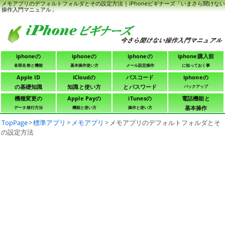
メモアプリのデフォルトフォルダとその設定方法 | iPhoneビギナーズ「いまさら聞けない
操作入門マニュアル」
iphoneの
iphoneの
iphoneの
iphone購入前
各部名称と機能
基本操作使い方
メール設定操作
に知っておく事
Apple ID
iCloudの
パスコード
iphoneの
の基礎知識
知識と使い方
とパスワード
バックアップ
機種変更の
Apple Payの
iTunesの
電話機能と
基本操作
データ移行方法
機能と使い方
操作と使い方
TopPage
>
標準アプリ
>
メモアプリ
>
メモアプリのデフォルトフォルダとそ
の設定方法