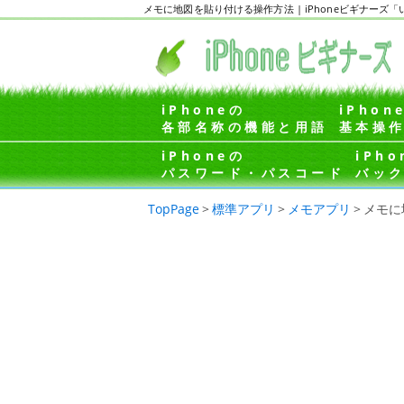
メモに地図を貼り付ける操作方法 | iPhoneビギナー
iPhoneの
iPhon
各部名称の機能と用語
基本操
iPhoneの
iPho
パスワード・パスコード
バッ
TopPage
>
標準アプリ
>
メモアプリ
>
メモに