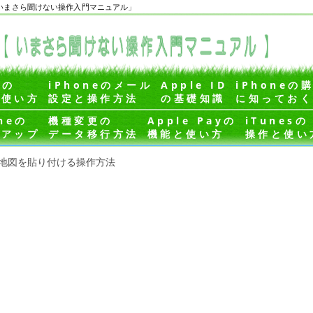
ズ「いまさら聞けない操作入門マニュアル」
eの
iPhoneのメール
Apple ID
iPhoneの
作使い方
設定と操作方法
の基礎知識
に知ってお
neの
機種変更の
Apple Payの
iTunesの
クアップ
データ移行方法
機能と使い方
操作と使い
地図を貼り付ける操作方法