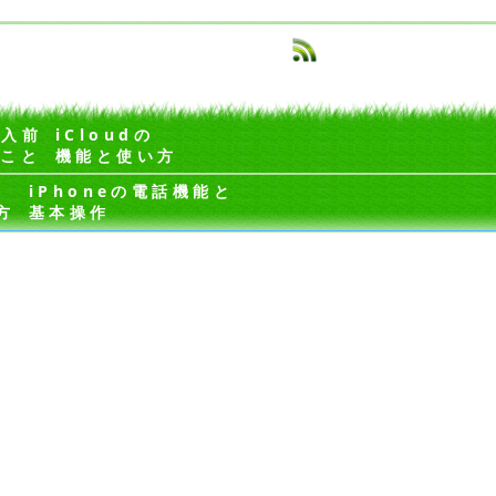
購入前
iCloudの
くこと
機能と使い方
iPhoneの電話機能と
方
基本操作