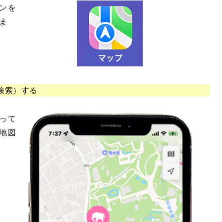
ンを
ま
検索）する
って
地図