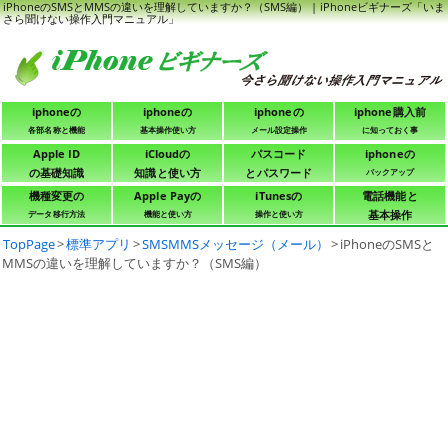
iPhoneのSMSとMMSの違いを理解していますか？（SMS編） | iPhoneビギナーズ「いま
さら聞けない操作入門マニュアル」
iphoneの
iphoneの
iphoneの
iphone購入前
各部名称と機能
基本操作使い方
メール設定操作
に知っておく事
Apple ID
iCloudの
パスコード
iphoneの
の基礎知識
知識と使い方
とパスワード
バックアップ
機種変更の
Apple Payの
iTunesの
電話機能と
基本操作
データ移行方法
機能と使い方
操作と使い方
TopPage
>
標準アプリ
>
SMSMMSメッセージ（メール）
>
iPhoneのSMSと
MMSの違いを理解していますか？（SMS編）