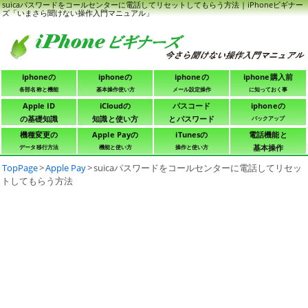
suicaパスワードをコールセンターに電話してリセットしてもらう方法 | iPhoneビギナー
ズ「いまさら聞けない操作入門マニュアル」
iphoneの
iphoneの
iphoneの
iphone購入前
各部名称と機能
基本操作使い方
メール設定操作
に知っておく事
Apple ID
iCloudの
パスコード
iphoneの
の基礎知識
知識と使い方
とパスワード
バックアップ
機種変更の
Apple Payの
iTunesの
電話機能と
基本操作
データ移行方法
機能と使い方
操作と使い方
TopPage
>
Apple Pay
>
suicaパスワードをコールセンターに電話してリセッ
トしてもらう方法