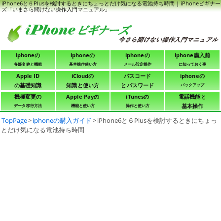
iPhone6と６Plusを検討するときにちょっとだけ気になる電池持ち時間 | iPhoneビギナー
ズ「いまさら聞けない操作入門マニュアル」
iphoneの
iphoneの
iphoneの
iphone購入前
各部名称と機能
基本操作使い方
メール設定操作
に知っておく事
Apple ID
iCloudの
パスコード
iphoneの
の基礎知識
知識と使い方
とパスワード
バックアップ
機種変更の
Apple Payの
iTunesの
電話機能と
基本操作
データ移行方法
機能と使い方
操作と使い方
TopPage
>
iphoneの購入ガイド
>
iPhone6と６Plusを検討するときにちょっ
とだけ気になる電池持ち時間