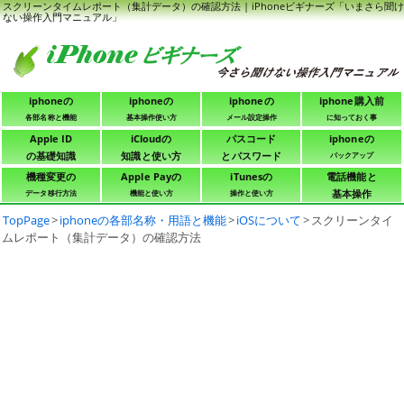
スクリーンタイムレポート（集計データ）の確認方法 | iPhoneビギナーズ「いまさら聞け
ない操作入門マニュアル」
iphoneの
iphoneの
iphoneの
iphone購入前
各部名称と機能
基本操作使い方
メール設定操作
に知っておく事
Apple ID
iCloudの
パスコード
iphoneの
の基礎知識
知識と使い方
とパスワード
バックアップ
機種変更の
Apple Payの
iTunesの
電話機能と
基本操作
データ移行方法
機能と使い方
操作と使い方
TopPage
>
iphoneの各部名称・用語と機能
>
iOSについて
>
スクリーンタイ
ムレポート（集計データ）の確認方法