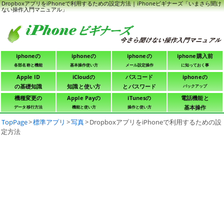
DropboxアプリをiPhoneで利用するための設定方法 | iPhoneビギナーズ「いまさら聞け
ない操作入門マニュアル」
iphoneの
iphoneの
iphoneの
iphone購入前
各部名称と機能
基本操作使い方
メール設定操作
に知っておく事
Apple ID
iCloudの
パスコード
iphoneの
の基礎知識
知識と使い方
とパスワード
バックアップ
機種変更の
Apple Payの
iTunesの
電話機能と
基本操作
データ移行方法
機能と使い方
操作と使い方
TopPage
>
標準アプリ
>
写真
>
DropboxアプリをiPhoneで利用するための設
定方法