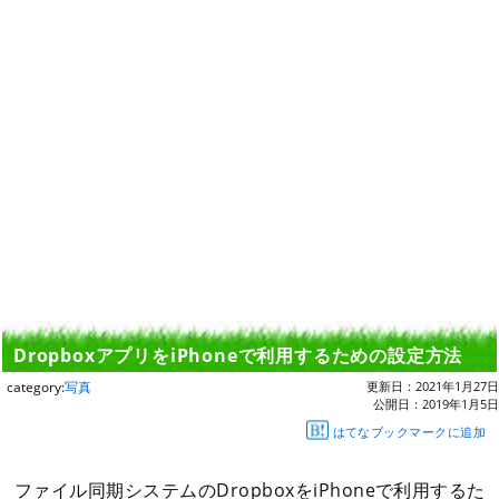
DropboxアプリをiPhoneで利用するための設定方法
category:
写真
更新日：
2021年1月27日
公開日：
2019年1月5日
はてなブックマークに追加
ファイル同期システムのDropboxをiPhoneで利用するた