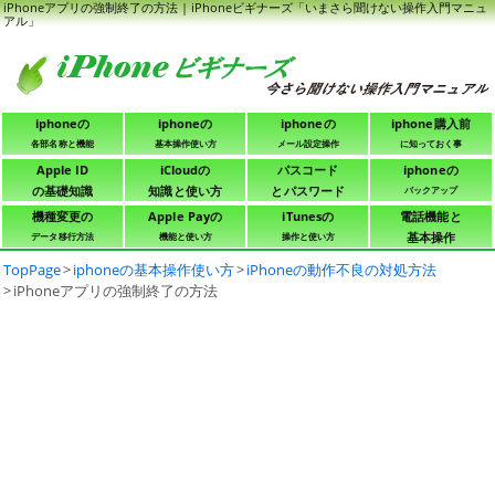
iPhoneアプリの強制終了の方法 | iPhoneビギナーズ「いまさら聞けない操作入門マニュ
アル」
iphoneの
iphoneの
iphoneの
iphone購入前
各部名称と機能
基本操作使い方
メール設定操作
に知っておく事
Apple ID
iCloudの
パスコード
iphoneの
の基礎知識
知識と使い方
とパスワード
バックアップ
機種変更の
Apple Payの
iTunesの
電話機能と
基本操作
データ移行方法
機能と使い方
操作と使い方
TopPage
>
iphoneの基本操作使い方
>
iPhoneの動作不良の対処方法
>
iPhoneアプリの強制終了の方法