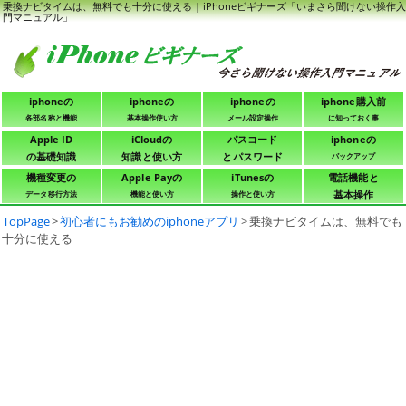
乗換ナビタイムは、無料でも十分に使える | iPhoneビギナーズ「いまさら聞けない操作入
門マニュアル」
iphoneの
iphoneの
iphoneの
iphone購入前
各部名称と機能
基本操作使い方
メール設定操作
に知っておく事
Apple ID
iCloudの
パスコード
iphoneの
の基礎知識
知識と使い方
とパスワード
バックアップ
機種変更の
Apple Payの
iTunesの
電話機能と
基本操作
データ移行方法
機能と使い方
操作と使い方
TopPage
>
初心者にもお勧めのiphoneアプリ
>
乗換ナビタイムは、無料でも
十分に使える