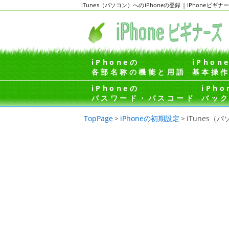
iTunes（パソコン）へのiPhoneの登録 | iPhon
iPhoneの
iPhon
各部名称の機能と用語
基本操
iPhoneの
iPho
パスワード・パスコード
バッ
TopPage
>
iPhoneの初期設定
>
iTunes（