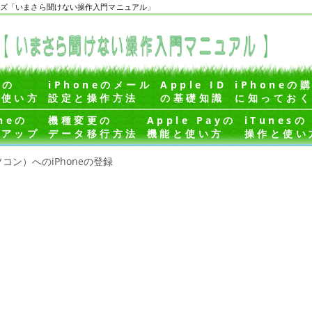
eビギナーズ「いまさら聞けない操作入門マニュアル」
eの
iPhoneのメール
Apple ID
iPhoneの
作使い方
設定と操作方法
の基礎知識
に知ってお
neの
機種変更の
Apple Payの
iTunesの
クアップ
データ移行方法
機能と使い方
操作と使い
パソコン）へのiPhoneの登録