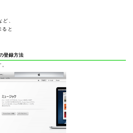
など、
来ると
eの登録方法
す。