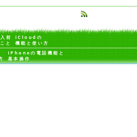
購入前
iCloudの
くこと
機能と使い方
iPhoneの電話機能と
方
基本操作