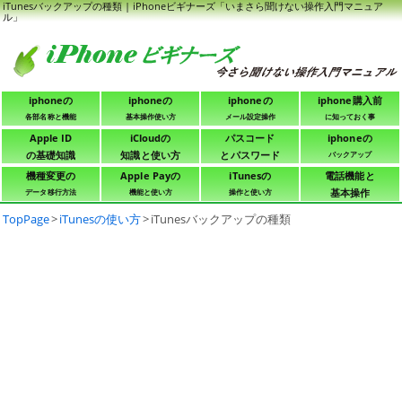
iTunesバックアップの種類 | iPhoneビギナーズ「いまさら聞けない操作入門マニュア
ル」
iphoneの
iphoneの
iphoneの
iphone購入前
各部名称と機能
基本操作使い方
メール設定操作
に知っておく事
Apple ID
iCloudの
パスコード
iphoneの
の基礎知識
知識と使い方
とパスワード
バックアップ
機種変更の
Apple Payの
iTunesの
電話機能と
基本操作
データ移行方法
機能と使い方
操作と使い方
TopPage
>
iTunesの使い方
>
iTunesバックアップの種類